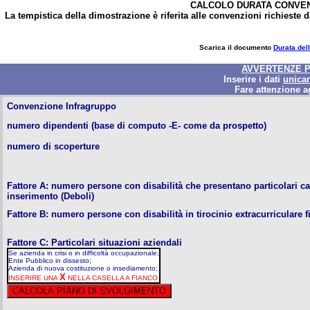
CALCOLO DURATA CONVENZ
La tempistica della dimostrazione è riferita alle convenzioni richieste da
Scarica il documento
Durata del
AVVERTENZE P
Inserire i dati
unica
Fare attenzione a
Convenzione Infragruppo
numero dipendenti (base di computo -E- come da prospetto)
numero di scoperture
Fattore A: numero persone con disabilità che presentano particolari cara
inserimento (Deboli)
Fattore B: numero persone con disabilità in tirocinio extracurriculare f
Fattore C: Particolari situazioni aziendali
Se azienda in crisi o in difficoltà occupazionale;
Ente Pubblico in dissesto;
Azienda di nuova costituzione o insediamento;
X
INSERIRE UNA
NELLA CASELLA A FIANCO